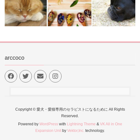
arccoco
Copyright © 愛犬・愛猫専用のセラピストになるために All Rights
Reserved.
Powered by
WordPress
with
Lightning Theme
&
VK All in One
Expansion Unit
by
Vektor,Inc.
technology.